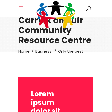
Carrick on Suir
Community
Resource Centre
Home
/
Business
/
Only the best
Lorem
ipsum
dolor sit